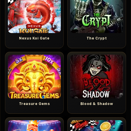
Nexus Koi Gate
The Crypt
Treasure Gems
Blood & Shadow