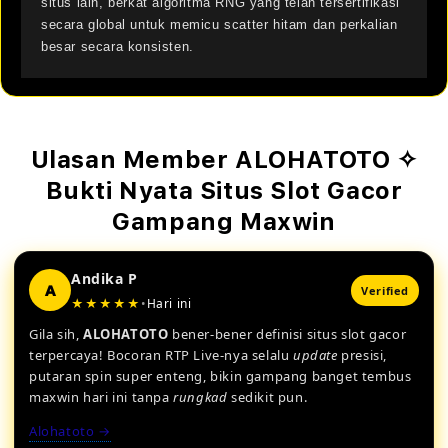
situs lain, berkat algoritma RNG yang telah tersertifikasi
secara global untuk memicu scatter hitam dan perkalian
besar secara konsisten.
Ulasan Member ALOHATOTO ✧
Bukti Nyata Situs Slot Gacor
Gampang Maxwin
Andika P
A
Verified
★★★★★
•
Hari ini
Gila sih,
ALOHATOTO
bener-bener definisi situs slot gacor
terpercaya! Bocoran RTP Live-nya selalu
update
presisi,
putaran spin super enteng, bikin gampang banget tembus
maxwin hari ini tanpa
rungkad
sedikit pun.
Alohatoto →