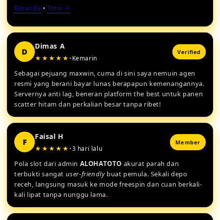
Beranda
•
Toto →
Dimas A
D
Verified
★★★★★
•
Kemarin
Sebagai pejuang maxwin, cuma di sini saya nemuin agen
resmi yang berani bayar lunas berapapun kemenangannya.
Servernya anti lag, beneran platform the best untuk panen
scatter hitam dan perkalian besar tanpa ribet!
Faisal H
F
Member
★★★★★
•
3 hari lalu
Pola slot dari admin
ALOHATOTO
akurat parah dan
terbukti sangat
user-friendly
buat pemula. Sekali depo
receh, langsung masuk ke mode freespin dan cuan berkali-
kali lipat tanpa nunggu lama.