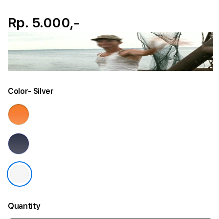
Rp. 5.000,-
Color
- Silver
Quantity