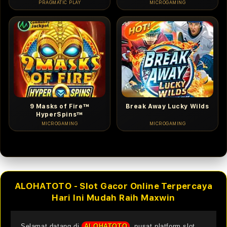
PRAGMATIC PLAY
MICROGAMING
9 Masks of Fire™
Break Away Lucky Wilds
HyperSpins™
MICROGAMING
MICROGAMING
ALOHATOTO - Slot Gacor Online Terpercaya
Hari Ini Mudah Raih Maxwin
Selamat datang di
ALOHATOTO
, pusat platform slot